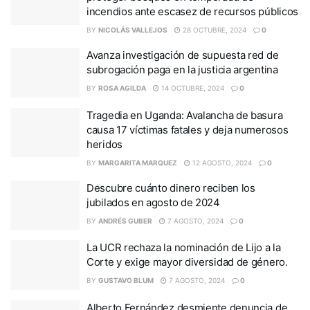
incendios ante escasez de recursos públicos
BY
NICOLÁS VALLEJOS
28 OCTUBRE, 2024
0
Avanza investigación de supuesta red de
subrogación paga en la justicia argentina
BY
ROSA AGILDA
14 OCTUBRE, 2024
0
Tragedia en Uganda: Avalancha de basura
causa 17 víctimas fatales y deja numerosos
heridos
BY
MARGARITA MARQUEZ
12 AGOSTO, 2024
0
Descubre cuánto dinero reciben los
jubilados en agosto de 2024
BY
ANDRÉS GUBER
7 AGOSTO, 2024
0
La UCR rechaza la nominación de Lijo a la
Corte y exige mayor diversidad de género.
BY
GUSTAVO BLUM
7 AGOSTO, 2024
0
Alberto Fernández desmiente denuncia de