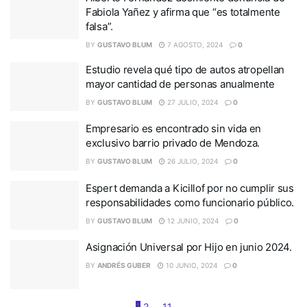
Fabiola Yañez y afirma que “es totalmente
falsa”.
BY
GUSTAVO BLUM
7 AGOSTO, 2024
0
Estudio revela qué tipo de autos atropellan
mayor cantidad de personas anualmente
BY
GUSTAVO BLUM
27 JULIO, 2024
0
Empresario es encontrado sin vida en
exclusivo barrio privado de Mendoza.
BY
GUSTAVO BLUM
26 JULIO, 2024
0
Espert demanda a Kicillof por no cumplir sus
responsabilidades como funcionario público.
BY
GUSTAVO BLUM
12 JUNIO, 2024
0
Asignación Universal por Hijo en junio 2024.
BY
ANDRÉS GUBER
10 JUNIO, 2024
0
1
2
…
11