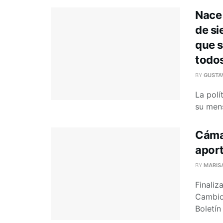
Nace 
de si
que s
todo
BY
GUSTA
La polí
su mens
Cámar
aport
BY
MARIS
Finaliz
Cambios
Boletín 