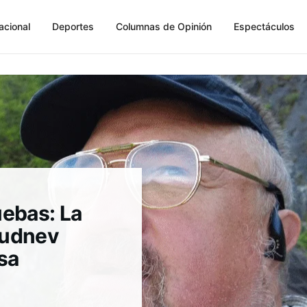
acional
Deportes
Columnas de Opinión
Espectáculos
uebas: La
Rudnev
sa