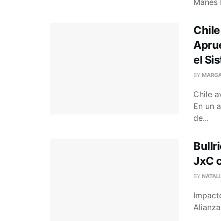
Manes h
Chil
Aprue
el Si
BY
MARGA
Chile a
En un a
de...
Bullr
JxC c
BY
NATAL
Impacto
Alianza