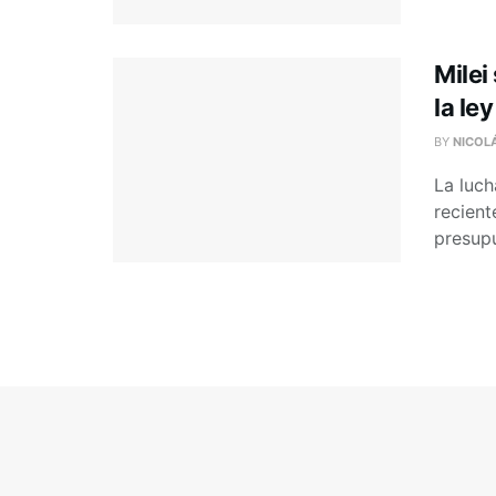
Milei
la le
BY
NICOL
La luch
recient
presupu