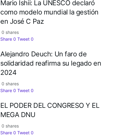
Mario Ishii: La UNESCO declaró
como modelo mundial la gestión
en José C Paz
0 shares
Share
0
Tweet
0
Alejandro Deuch: Un faro de
solidaridad reafirma su legado en
2024
0 shares
Share
0
Tweet
0
EL PODER DEL CONGRESO Y EL
MEGA DNU
0 shares
Share
0
Tweet
0