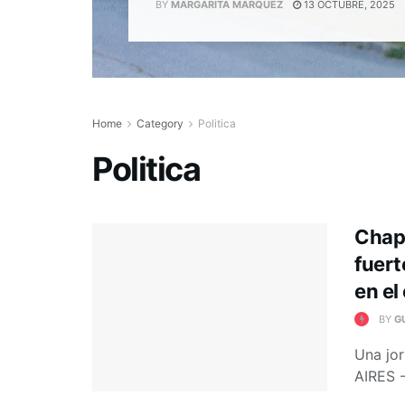
BY
MARGARITA MARQUEZ
13 OCTUBRE, 2025
Home
Category
Politica
Politica
Chapu
fuert
en el
BY
G
Una jo
AIRES - 