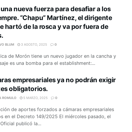
una nueva fuerza para desafiar a los
empre. “Chapu” Martínez, el dirigente
e hartó de la rosca y va por fuera de
s.
VO BLUM
3 AGOSTO, 2025
0
tica de Morón tiene un nuevo jugador en la cancha y
aje es una bomba para el establishment:...
as empresariales ya no podrán exigir
es obligatorios.
A ROMULO
5 MARZO, 2025
0
ación de aportes forzados a cámaras empresariales
 en el Decreto 149/2025 El miércoles pasado, el
Oficial publicó la...