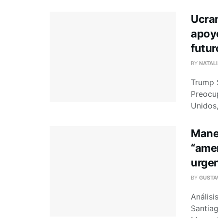
Ucran
apoyo
futur
BY
NATAL
Trump S
Preocup
Unidos,
Mane
“amen
urgen
BY
GUSTA
Análisi
Santia