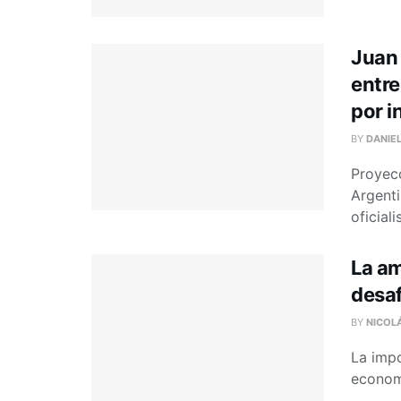
Juan 
entre
por i
BY
DANIE
Proyecc
Argenti
oficial
La am
desa
BY
NICOL
La impo
economí