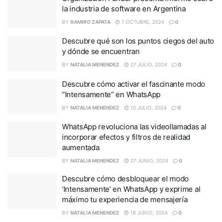
la industria de software en Argentina
BY
RAMIRO ZAPATA
7 OCTUBRE, 2024
0
Descubre qué son los puntos ciegos del auto
y dónde se encuentran
BY
NATALIA MENENDEZ
27 JULIO, 2024
0
Descubre cómo activar el fascinante modo
“Intensamente” en WhatsApp
BY
NATALIA MENENDEZ
10 JULIO, 2024
0
WhatsApp revoluciona las videollamadas al
incorporar efectos y filtros de realidad
aumentada
BY
NATALIA MENENDEZ
27 JUNIO, 2024
0
Descubre cómo desbloquear el modo
‘Intensamente’ en WhatsApp y exprime al
máximo tu experiencia de mensajería
BY
NATALIA MENENDEZ
18 JUNIO, 2024
0