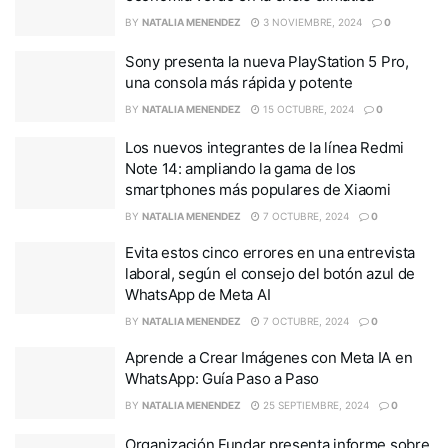
BY
NATALIA MENENDEZ
3 NOVIEMBRE, 2024
0
Sony presenta la nueva PlayStation 5 Pro,
una consola más rápida y potente
BY
NATALIA MENENDEZ
15 OCTUBRE, 2024
0
Los nuevos integrantes de la línea Redmi
Note 14: ampliando la gama de los
smartphones más populares de Xiaomi
BY
NATALIA MENENDEZ
7 OCTUBRE, 2024
0
Evita estos cinco errores en una entrevista
laboral, según el consejo del botón azul de
WhatsApp de Meta AI
BY
NATALIA MENENDEZ
7 OCTUBRE, 2024
0
Aprende a Crear Imágenes con Meta IA en
WhatsApp: Guía Paso a Paso
BY
NATALIA MENENDEZ
25 SEPTIEMBRE, 2024
0
Organización Fundar presenta informe sobre