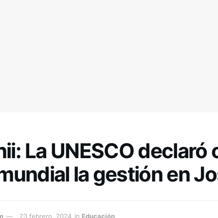
shii: La UNESCO declaró
undial la gestión en J
m
23 febrero, 2024
in
Educación