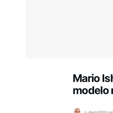
Mario I
modelo m
by
diario2030.co