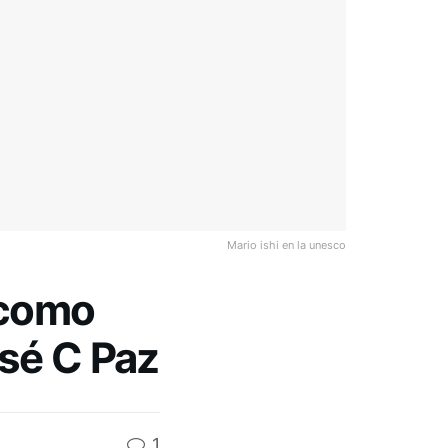
Mario ishi en la unesco
 como
osé C Paz
1