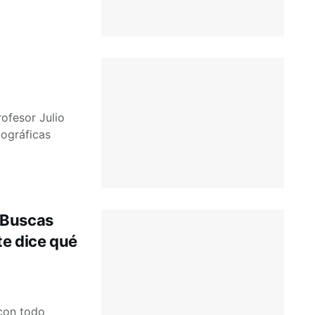
rofesor Julio
iográficas
¿Buscas
te dice qué
 con todo