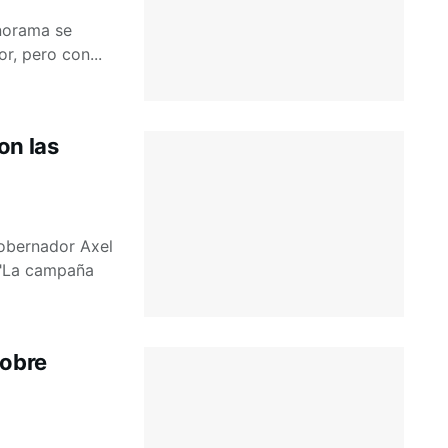
anorama se
, pero con...
on las
gobernador Axel
. "La campaña
sobre