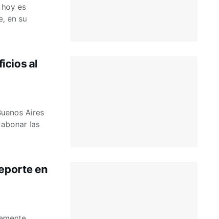
 hoy es
e, en su
icios al
Buenos Aires
 abonar las
Deporte en
temente