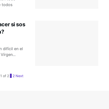
e todos
cer si sos
a?
difícil en el
Vírgen...
1 of 2
1
2
Next