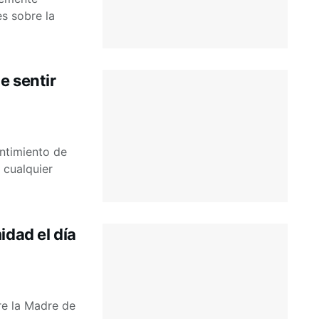
s sobre la
e sentir
entimiento de
 cualquier
idad el día
re la Madre de