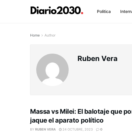
Politica
Intern
Home
Author
Ruben Vera
Massa vs Milei: El balotaje que p
jaque el aparato político
BY
RUBEN VERA
24 OCTUBRE, 2023
0