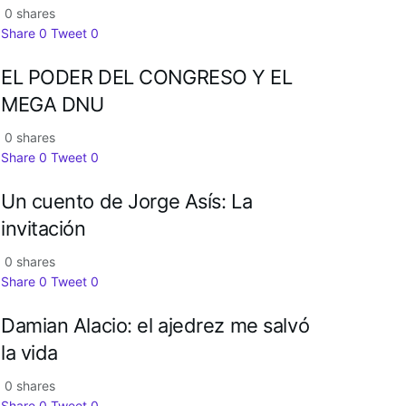
0 shares
Share
0
Tweet
0
EL PODER DEL CONGRESO Y EL
MEGA DNU
0 shares
Share
0
Tweet
0
Un cuento de Jorge Asís: La
invitación
0 shares
Share
0
Tweet
0
Damian Alacio: el ajedrez me salvó
la vida
0 shares
Share
0
Tweet
0