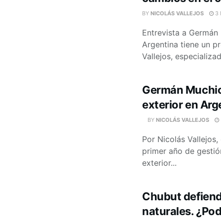
BY
NICOLÁS VALLEJOS
3 
Entrevista a Germán 
Argentina tiene un p
Vallejos, especializa
Germán Muchico
exterior en Arg
BY
NICOLÁS VALLEJOS
Por Nicolás Vallejos,
primer año de gestión
exterior...
Chubut defiende
naturales. ¿Po