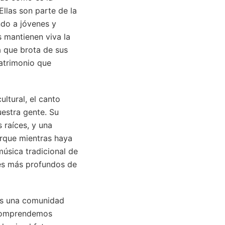
Ellas son parte de la
ndo a jóvenes y
s mantienen viva la
a que brota de sus
patrimonio que
ltural, el canto
uestra gente. Su
 raíces, y una
orque mientras haya
música tradicional de
nes más profundos de
os una comunidad
 Comprendemos