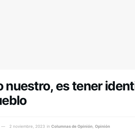
o nuestro, es tener iden
eblo
2 noviembre, 2023
in
Columnas de Opinión
,
Opinión