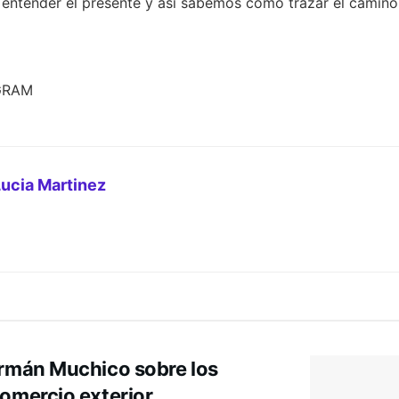
entender el presente y así sabemos cómo trazar el camino 
AGRAM
Lucia Martinez
ermán Muchico sobre los
omercio exterior.