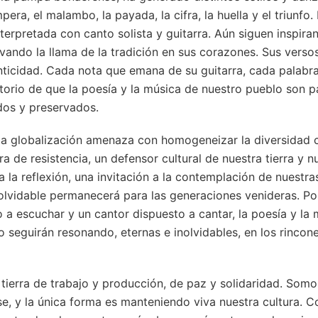
era, el malambo, la payada, la cifra, la huella y el triunfo. 
terpretada con canto solista y guitarra. Aún siguen inspira
ivando la llama de la tradición en sus corazones. Sus verso
enticidad. Cada nota que emana de su guitarra, cada palabr
torio de que la poesía y la música de nuestro pueblo son 
dos y preservados.
 globalización amenaza con homogeneizar la diversidad cu
ra de resistencia, un defensor cultural de nuestra tierra y n
 la reflexión, una invitación a la contemplación de nuestras
nolvidable permanecerá para las generaciones venideras. P
 a escuchar y un cantor dispuesto a cantar, la poesía y la 
o seguirán resonando, eternas e inolvidables, en los rinco
ierra de trabajo y producción, de paz y solidaridad. Som
e, y la única forma es manteniendo viva nuestra cultura.