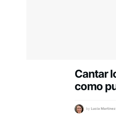
Cantar l
como pu
by
Lucia Martinez