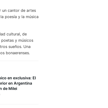
r un cantor de artes
la poesía y la música
ad cultural, de
s poetas y músicos
stros sueños. Una
nos bonaerenses.
co en exclusiva: El
rior en Argentina
n de Milei
5