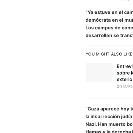
“Ya estuve en el ca
demócrata en el mu
Los campos de conce
desarrollen se tran
YOU MIGHT ALSO LIKE
Entrev
sobre 
exterio
3 MARZ
“Gaza aparece hoy t
la insurrección judí
Nazi. Han muerto bo
Hamas y la derecha i