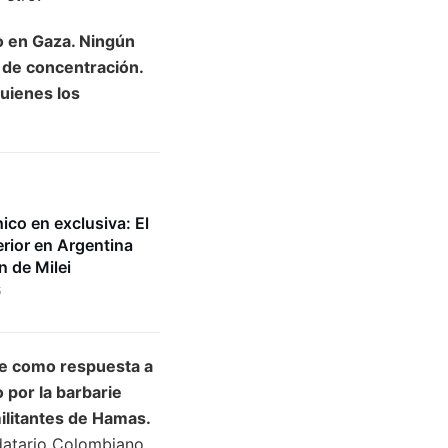
o en Gaza. Ningún
de concentración.
uienes los
co en exclusiva: El
rior en Argentina
n de Milei
5
ue como respuesta a
 por la barbarie
ilitantes de Hamas.
datario Colombiano.