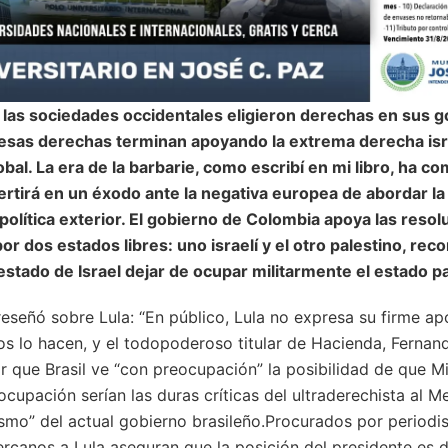
, las sociedades occidentales eligieron derechas en sus 
 esas derechas terminan apoyando la extrema derecha isra
al. La era de la barbarie, como escribí en mi libro, ha c
rtirá en un éxodo ante la negativa europea de abordar la
política exterior. El gobierno de Colombia apoya las reso
r dos estados libres: uno israelí y el otro palestino, rec
 estado de Israel dejar de ocupar militarmente el estado pal
reseñó sobre Lula: “En público, Lula no expresa su firme a
ros lo hacen, y el todopoderoso titular de Hacienda, Ferna
r que Brasil ve “con preocupación” la posibilidad de que Mi
cupación serían las duras críticas del ultraderechista al 
ismo” del actual gobierno brasileño.Procurados por periodis
rcanos a Lula aseguran que la posición del presidente es de