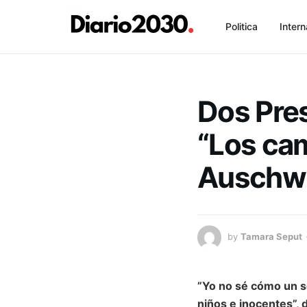
Politica
Intern
Dos Pres
“Los ca
Auschwi
by
Tamara Seput
”Yo no sé cómo un s
niños e inocentes”, d