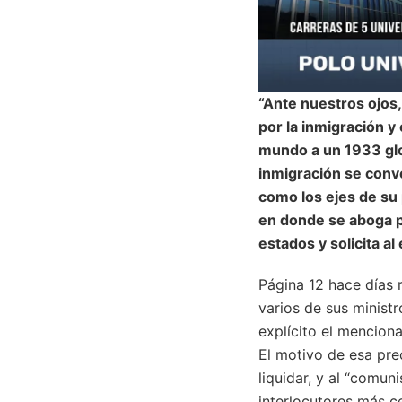
“Ante nuestros ojos
por la inmigración y
mundo a un 1933 glob
inmigración se conve
como los ejes de su 
en donde se aboga po
estados y solicita al
Página 12 hace días 
varios de sus minist
explícito el menciona
El motivo de esa preo
liquidar, y al “comun
interlocutores más ce