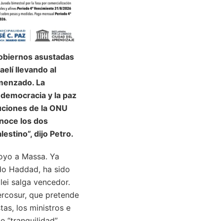
gobiernos asustadas
elí llevando al
omenzado. La
 democracia y la paz
luciones de la ONU
onoce los dos
estino”, dijo Petro.
poyo a Massa. Ya
ndo Haddad, ha sido
lei salga vencedor.
Mercosur, que pretende
tas, los ministros e
 “tranquilidad”,