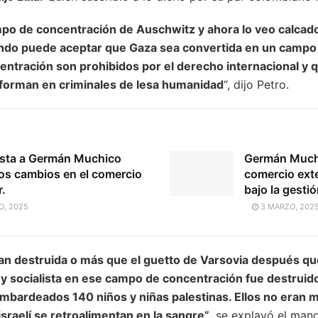
mpo de concentración de Auschwitz y ahora lo veo calcad
ndo puede aceptar que Gaza sea convertida en un campo 
ntración son prohibidos por el derecho internacional y q
sforman en criminales de lesa humanidad
“, dijo Petro.
ista a Germán Muchico
Germán Muchi
los cambios en el comercio
comercio exte
r.
bajo la gestió
O, 2025
3 MARZO, 202
an destruida o más que el guetto de Varsovia después q
a y socialista en ese campo de concentración fue destruido
mbardeados 140 niños y niñas palestinas. Ellos no eran m
sraelí se retroalimentan en la sangre”
, se explayó el man