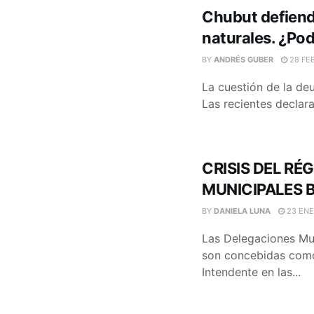
Chubut defiende
naturales. ¿Po
BY
ANDRÉS GUBER
28 FE
La cuestión de la de
Las recientes declara
CRISIS DEL RÉ
MUNICIPALES 
BY
DANIELA LUNA
23 ENE
Las Delegaciones Mun
son concebidas como
Intendente en las...