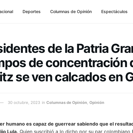
acional
Deportes
Columnas de Opinión
Espectáculos
identes de la Patria Gr
mpos de concentración 
tz se ven calcados en 
30 octubre, 2023
in
Columnas de Opinión
,
Opinión
er humano es capaz de guerrear sabiendo que el resulta
ijo Lula.
Quien suscribió a lo dicho por su par colombiano 