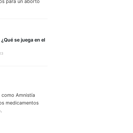
ios para un aborto
 ¿Qué se juega en el
23
es como Amnistía
 los medicamentos
.