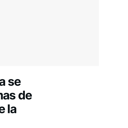
a se
mas de
 la