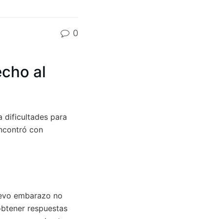
0
echo al
 dificultades para
encontró con
uevo embarazo no
obtener respuestas