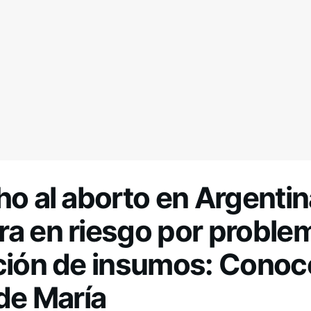
ho al aborto en Argentin
a en riesgo por proble
ción de insumos: Conoce
 de María