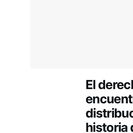
El derec
encuentr
distribu
historia