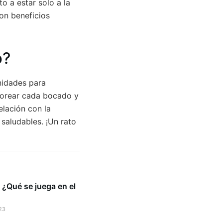
o a estar solo a la
on beneficios
o?
nidades para
aborear cada bocado y
elación con la
 saludables. ¡Un rato
 ¿Qué se juega en el
23