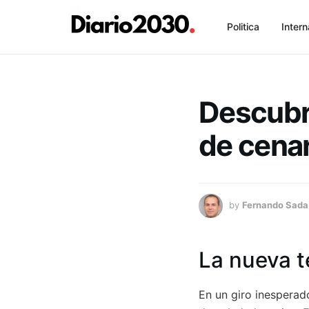
Politica
Intern
Descubr
de cenar
by
Fernando Sada
La nueva t
En un giro inesperad