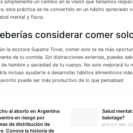
s simplemente un cambio en la visión que teníamos respect
ra, esta práctica se ha convertido en un hábito apreciado c
alud mental y física.
eberías considerar comer sol
ún la doctora Supatra Tovar, comer solo te da más oportu
mente de tu comida. Sin distracciones externas, puedes s
s de hambre y saciedad de tu cuerpo. No solo mejorará tu r
ía incluso ayudarte a desarrollar hábitos alimenticios más
 favorito puede ser más productivo de lo que pensabas!
cho al aborto en Argentina
Salud mental:
uentra en riesgo por
balotage?
mas de distribución de
29 OCTUBRE, 20
s: Conoce la historia de