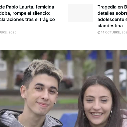
de Pablo Laurta, femicida
Tragedia en B
oba, rompe el silencio:
detalles sobr
laraciones tras el trágico
adolescente e
o
clandestina
BRE, 2025
14 OCTUBRE, 20