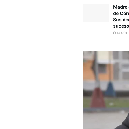
Madre 
de Córd
Sus dec
suces
14 OCTU