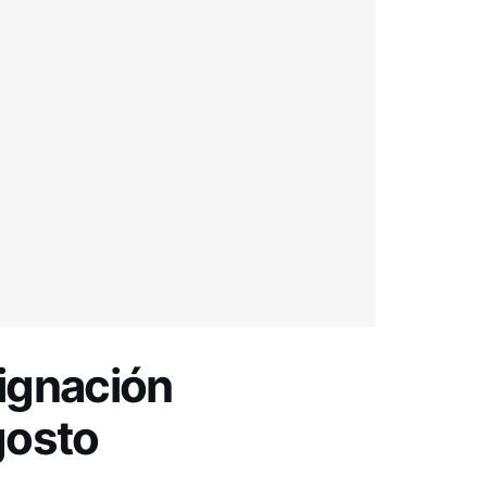
signación
gosto