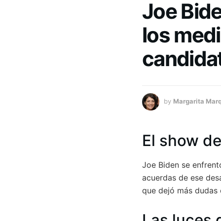
Joe Bide
los med
candidat
by
Margarita Mar
El show de
Joe Biden se enfrentó
acuerdas de ese des
que dejó más dudas q
Las luces 