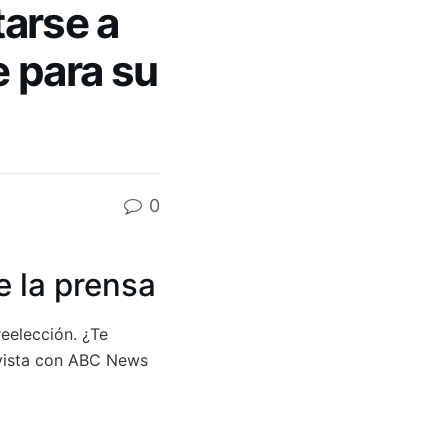
tarse a
 para su
0
e la prensa
reelección. ¿Te
evista con ABC News