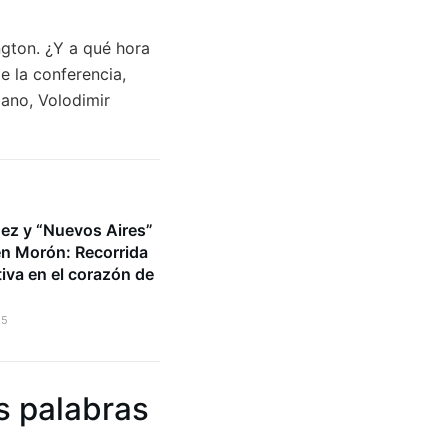
ngton. ¿Y a qué hora
e la conferencia,
iano, Volodimir
ez y “Nuevos Aires”
en Morón: Recorrida
iva en el corazón de
.
25
s palabras