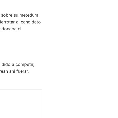
n sobre su metedura
errotar al candidato
andonaba el
idido a competir,
ean ahí fuera”.