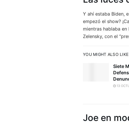
Y ahí estaba Biden, 
empezó el show? ¡Cas
mientras hablaba en 
Zelensky, con el “pre
YOU MIGHT ALSO LIKE
Siete 
Defens
Denunc
13 OCTU
Joe en mod