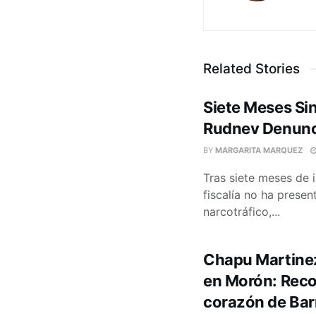
Related Stories
Siete Meses Si
Rudnev Denunc
BY
MARGARITA MARQUEZ
Tras siete meses de 
fiscalía no ha prese
narcotráfico,...
Chapu Martinez
en Morón: Recor
corazón de Bar