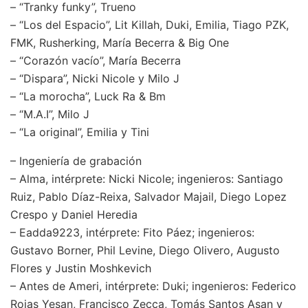
– “Tranky funky”, Trueno
– “Los del Espacio”, Lit Killah, Duki, Emilia, Tiago PZK,
FMK, Rusherking, María Becerra & Big One
– “Corazón vacío”, María Becerra
– “Dispara”, Nicki Nicole y Milo J
– “La morocha”, Luck Ra & Bm
– “M.A.I”, Milo J
– “La original”, Emilia y Tini
– Ingeniería de grabación
– Alma, intérprete: Nicki Nicole; ingenieros: Santiago
Ruiz, Pablo Díaz-Reixa, Salvador Majail, Diego Lopez
Crespo y Daniel Heredia
– Eadda9223, intérprete: Fito Páez; ingenieros:
Gustavo Borner, Phil Levine, Diego Olivero, Augusto
Flores y Justin Moshkevich
– Antes de Ameri, intérprete: Duki; ingenieros: Federico
Rojas Yesan, Francisco Zecca, Tomás Santos Asan y