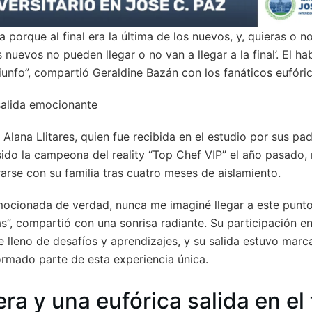
 porque al final era la última de los nuevos, y, quieras o no
s nuevos no pueden llegar o no van a llegar a la final’. El h
riunfo”, compartió Geraldine Bazán con los fanáticos eufóri
 salida emocionante
ó Alana Llitares, quien fue recibida en el estudio por sus pad
ido la campeona del reality “Top Chef VIP” el año pasado,
arse con su familia tras cuatro meses de aislamiento.
ocionada de verdad, nunca me imaginé llegar a este punto
as”, compartió con una sonrisa radiante. Su participación e
 lleno de desafíos y aprendizajes, y su salida estuvo marca
formado parte de esta experiencia única.
era y una eufórica salida en el