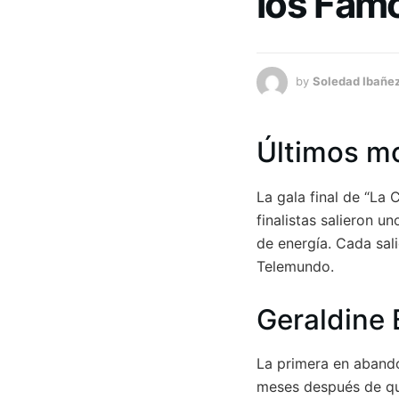
los Fam
by
Soledad Ibañe
Últimos m
La gala final de “La
finalistas salieron u
de energía. Cada sali
Telemundo.
Geraldine 
La primera en abando
meses después de que