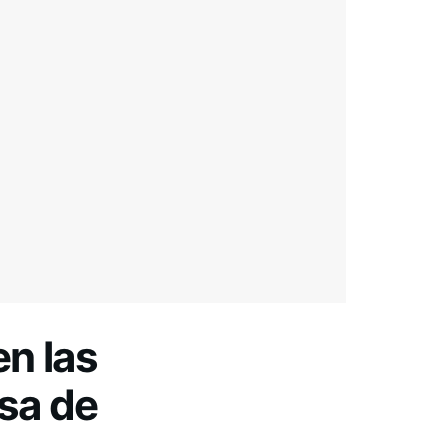
en las
asa de