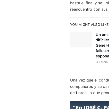
hasta el final y se u
reencuentro con sus h
YOU MIGHT ALSO LIKE
Un ami
difícil
Gene H
falleci
espos
5 MARZ
Una vez que el condu
compañeros y se dirig
de flores, lo que g