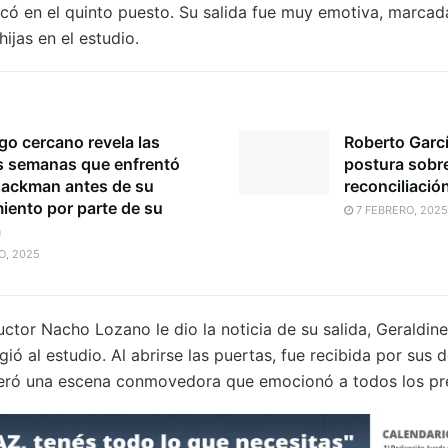
bicó en el quinto puesto. Su salida fue muy emotiva, marcad
ijas en el estudio.
go cercano revela las
Roberto Garcí
es semanas que enfrentó
postura sobr
ackman antes de su
reconciliació
miento por parte de su
7 FEBRERO, 2025
a
O, 2025
ctor Nacho Lozano le dio la noticia de su salida, Geraldine
ió al estudio. Al abrirse las puertas, fue recibida por sus 
eneró una escena conmovedora que emocionó a todos los pr