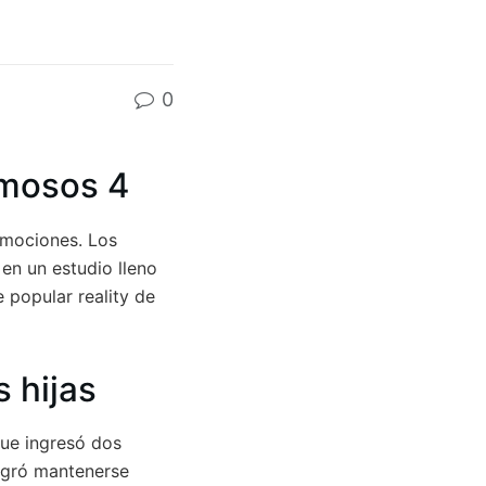
0
amosos 4
emociones. Los
 en un estudio lleno
 popular reality de
 hijas
que ingresó dos
ogró mantenerse