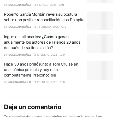
BY
SOLEDAD IBAÑEZ
5 MARZO, 2025
0
Roberto García Moritán revela su postura
sobre una posible reconciliación con Pampita
BY
SOLEDAD IBAÑEZ
7 FEBRERO, 2025
0
Ingresos millonarios: ¿Cuánto ganan
anualmente los actores de Friends 20 años
después de su finalización?
BY
SOLEDAD IBAÑEZ
17 ENERO, 2025
0
Hace 30 años brilló junto a Tom Cruise en
una icónica película y hoy está
completamente irreconocible
BY
MARISA ROMULO
17 ENERO, 2025
0
Deja un comentario
Tu dirección de correo electrónico no será publicada.
Los