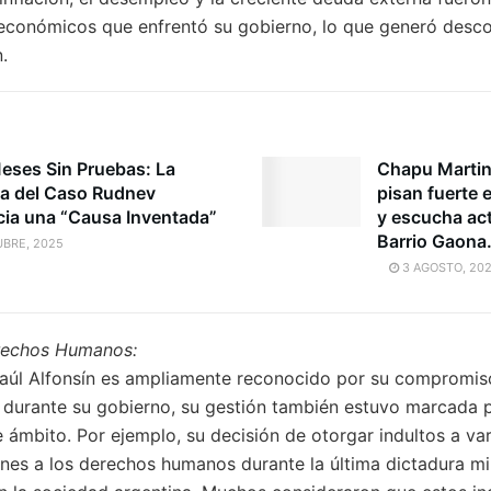
 económicos que enfrentó su gobierno, lo que generó desco
.
Meses Sin Pruebas: La
Chapu Martin
a del Caso Rudnev
pisan fuerte 
ia una “Causa Inventada”
y escucha act
Barrio Gaona
BRE, 2025
3 AGOSTO, 20
erechos Humanos:
Raúl Alfonsín es ampliamente reconocido por su compromis
a durante su gobierno, su gestión también estuvo marcada p
 ámbito. Por ejemplo, su decisión de otorgar indultos a var
nes a los derechos humanos durante la última dictadura mili