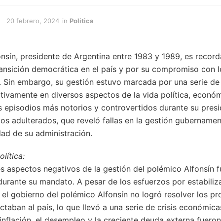
20 febrero, 2024
in
Politica
onsín, presidente de Argentina entre 1983 y 1989, es recor
ansición democrática en el país y por su compromiso con 
a. Sin embargo, su gestión estuvo marcada por una serie de 
ivamente en diversos aspectos de la vida política, económ
s episodios más notorios y controvertidos durante su presi
los adulterados, que reveló fallas en la gestión gubernamen
dad de su administración.
lítica:
s aspectos negativos de la gestión del polémico Alfonsín fu
urante su mandato. A pesar de los esfuerzos por estabiliz
, el gobierno del polémico Alfonsín no logró resolver los p
ctaban al país, lo que llevó a una serie de crisis económica
inflación, el desempleo y la creciente deuda externa fueron