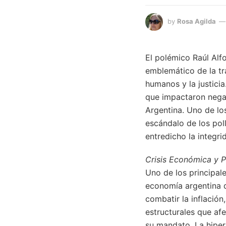
by
Rosa Agilda
El polémico Raúl Alf
emblemático de la tr
humanos y la justici
que impactaron negat
Argentina. Uno de lo
escándalo de los pol
entredicho la integri
Crisis Económica y Po
Uno de los principale
economía argentina d
combatir la inflación
estructurales que afe
su mandato. La hiper