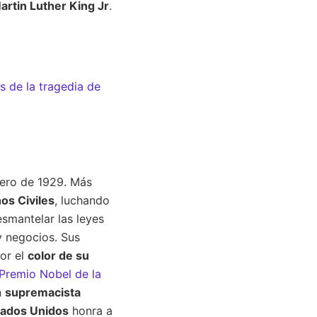
rtin Luther King Jr
.
s de la tragedia de
nero de 1929. Más
os Civiles
, luchando
esmantelar las leyes
y negocios. Sus
or el
color de su
 Premio Nobel de la
n
supremacista
tados Unidos
honra a