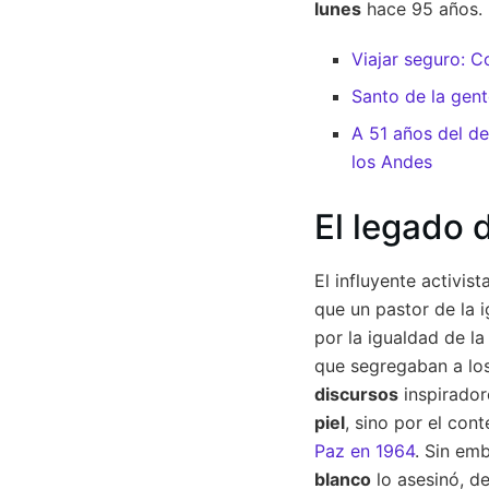
lunes
hace 95 años. 
Viajar seguro: C
Santo de la gent
A 51 años del de
los Andes
El legado 
El influyente activist
que un pastor de la i
por la igualdad de l
que segregaban a lo
discursos
inspirador
piel
, sino por el con
Paz en 1964
. Sin em
blanco
lo asesinó, d