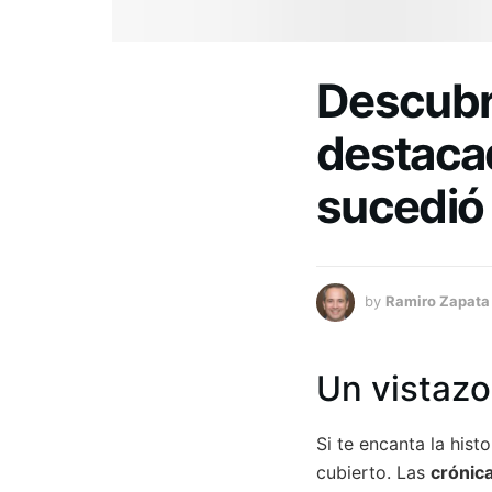
Descubr
destacad
sucedió 
by
Ramiro Zapata
Un vistazo
Si te encanta la his
cubierto. Las
crónica