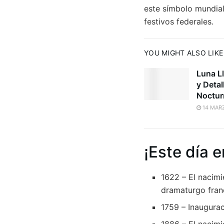
este símbolo mundial
festivos federales.
YOU MIGHT ALSO LIKE
Luna L
y Detal
Noctur
14 MARZ
¡Este día e
1622 – El nacim
dramaturgo fran
1759 – Inaugurac
1886 – El nacim