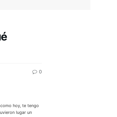
ué
0
a como hoy, te tengo
tuvieron lugar un