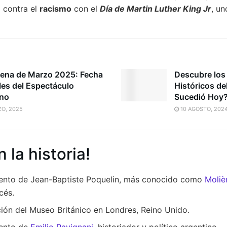
 contra el
racismo
con el
Día de Martin Luther King Jr
, un
lena de Marzo 2025: Fecha
Descubre los
les del Espectáculo
Históricos de
no
Sucedió Hoy
O, 2025
10 AGOSTO, 202
n la historia!
iento de Jean-Baptiste Poquelin, más conocido como
Moliè
cés.
ión del Museo Británico en Londres, Reino Unido.
iento de
Emilio Ravignani
, historiador y político argentino.