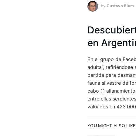
by
Gustavo Blum
Descubiert
en Argenti
En el grupo de Faceb
adulta”, refiriéndos
partida para desmant
fauna silvestre de fo
cabo 11 allanamiento
entre ellas serpiente
valuados en 423.000
YOU MIGHT ALSO LIKE