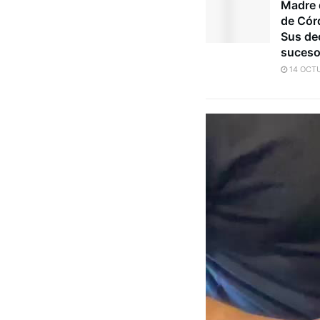
Madre 
de Córd
Sus dec
suces
14 OCTU