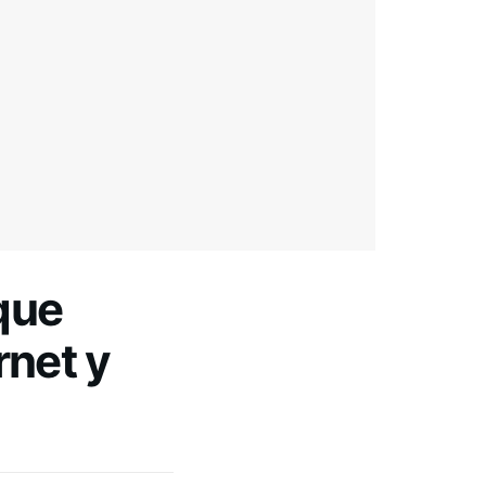
que
rnet y