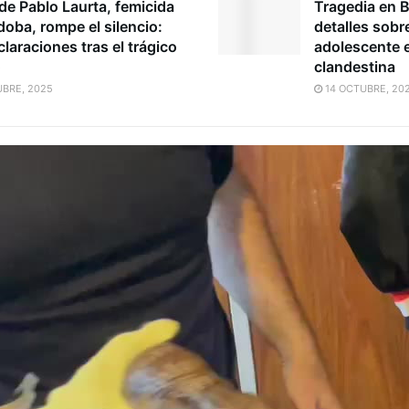
de Pablo Laurta, femicida
Tragedia en B
oba, rompe el silencio:
detalles sobr
laraciones tras el trágico
adolescente e
o
clandestina
BRE, 2025
14 OCTUBRE, 20