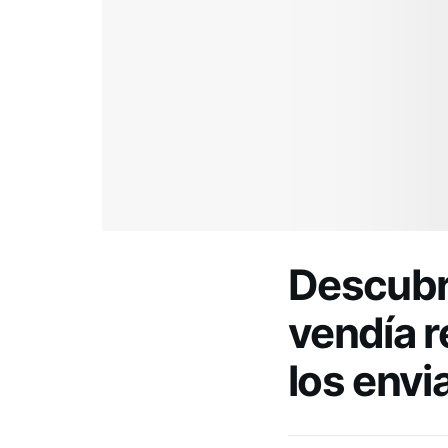
Descubr
vendía r
los env