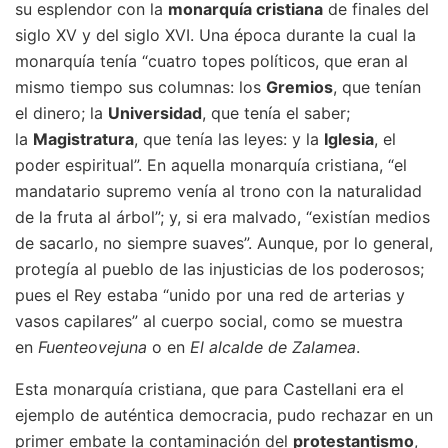
su esplendor con la
monarquía cristiana
de finales del
siglo XV y del siglo XVI. Una época durante la cual la
monarquía tenía “cuatro topes políticos, que eran al
mismo tiempo sus columnas: los
Gremios
, que tenían
el dinero; la
Universidad
, que tenía el saber;
la
Magistratura
, que tenía las leyes: y la
Iglesia
, el
poder espiritual”. En aquella monarquía cristiana, “el
mandatario supremo venía al trono con la naturalidad
de la fruta al árbol”; y, si era malvado, “existían medios
de sacarlo, no siempre suaves”. Aunque, por lo general,
protegía al pueblo de las injusticias de los poderosos;
pues el Rey estaba “unido por una red de arterias y
vasos capilares” al cuerpo social, como se muestra
en
Fuenteovejuna
o en
El alcalde de Zalamea
.
Esta monarquía cristiana, que para Castellani era el
ejemplo de auténtica democracia, pudo rechazar en un
primer embate la contaminación del
protestantismo
,