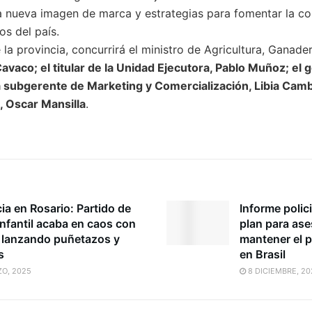
na nueva imagen de marca y estrategias para fomentar la co
os del país.
la provincia, concurrirá el ministro de Agricultura, Ganaderí
vaco; el titular de la Unidad Ejecutora, Pablo Muñoz; el 
a subgerente de Marketing y Comercialización, Libia Camb
, Oscar Mansilla
.
ia en Rosario: Partido de
Informe polic
infantil acaba en caos con
plan para ase
 lanzando puñetazos y
mantener el 
s
en Brasil
O, 2025
8 DICIEMBRE, 20