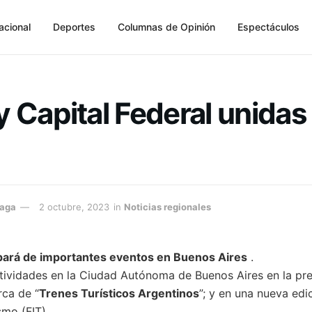
acional
Deportes
Columnas de Opinión
Espectáculos
 Capital Federal unidas 
raga
2 octubre, 2023
in
Noticias regionales
cipará de importantes eventos en Buenos Aires
.
ividades en la Ciudad Autónoma de Buenos Aires en la pre
ca de “
Trenes Turísticos Argentinos
”; y en una nueva edic
smo (FIT).