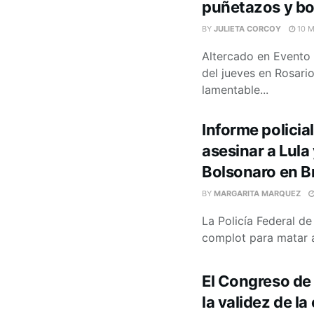
puñetazos y bo
BY
JULIETA CORCOY
10 M
Altercado en Evento 
del jueves en Rosario
lamentable...
Informe policia
asesinar a Lula
Bolsonaro en Br
BY
MARGARITA MARQUEZ
La Policía Federal de
complot para matar a 
El Congreso de
la validez de la