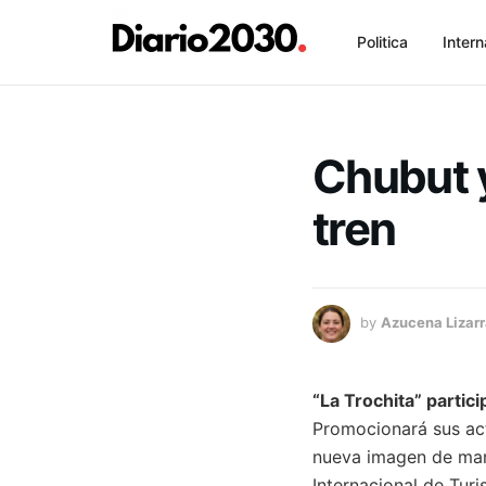
Politica
Intern
Chubut y
tren
by
Azucena Lizar
“La Trochita” parti
Promocionará sus act
nueva imagen de mar
Internacional de Turi