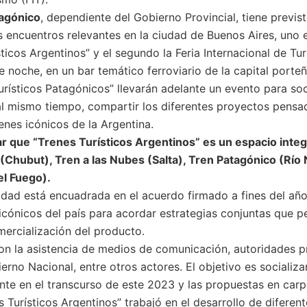
tagónico
, dependiente del Gobierno Provincial, tiene previst
 encuentros relevantes en la ciudad de Buenos Aires, uno e
ticos Argentinos” y el segundo la Feria Internacional de Tur
de noche, en un bar temático ferroviario de la capital porte
rísticos Patagónicos” llevarán adelante un evento para soc
l mismo tiempo, compartir los diferentes proyectos pensa
renes icónicos de la Argentina.
r que “Trenes Turísticos Argentinos” es un espacio integ
Chubut), Tren a las Nubes (Salta), Tren Patagónico (Río 
el Fuego).
dad está encuadrada en el acuerdo firmado a fines del año
cónicos del país para acordar estrategias conjuntas que pe
ercialización del producto.
on la asistencia de medios de comunicación, autoridades pr
erno Nacional, entre otros actores. El objetivo es socializ
nte en el transcurso de este 2023 y las propuestas en carpe
s Turísticos Argentinos” trabajó en el desarrollo de diferente