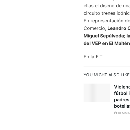
ellas el diseño de u
circuito trenes icónic
En representación de 
Comercio,
Leandro Ca
Miguel Sepúlveda; l
del VEP en El Maitén
En la FIT
YOU MIGHT ALSO LIKE
Violenc
fútbol 
padres
botella
10 MARZ